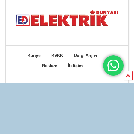
Künye
KVKK
Dergi Arşivi
Reklam
İletişim
© 1989 - 2026 ELEKTRİK DÜNYASI DERGİSİ - HCS Yayıncılık Mat. Org.
San. Ve Tic. Ltd. Şti. Tüm hakları saklıdır. | Powered by
BUBERKA