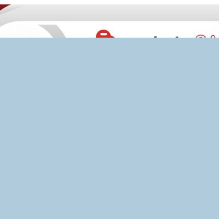
Künye
KVKK
Dergi Arşivi
Reklam
İletişim