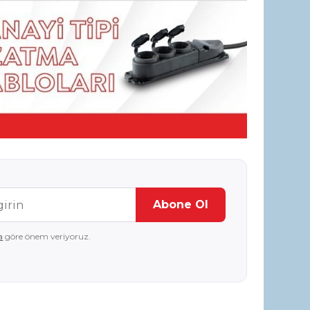
Abone Ol
a
göre önem veriyoruz.