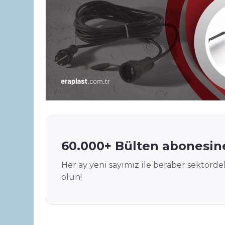
p
n
o
p
o
k
60.000+ Bülten abonesine
Her ay yeni sayımız ile beraber sektör
olun!