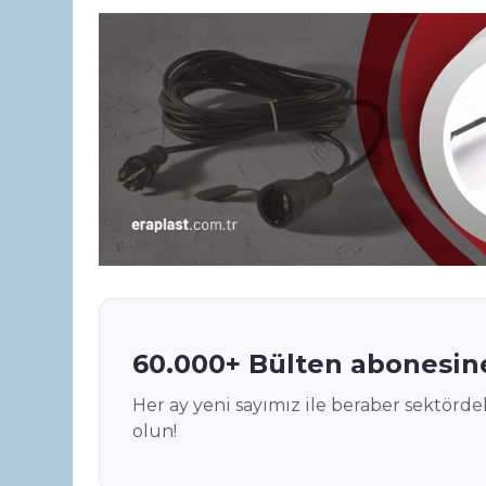
s
e
e
A
dI
b
p
n
o
p
o
k
60.000+ Bülten abonesine
Her ay yeni sayımız ile beraber sektör
olun!