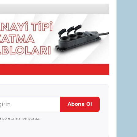
Abone Ol
a
göre önem veriyoruz.