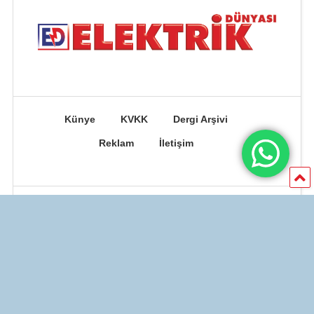
Künye
KVKK
Dergi Arşivi
Reklam
İletişim
© 1989 - 2026 ELEKTRİK DÜNYASI DERGİSİ - HCS Yayıncılık Mat. Org.
San. Ve Tic. Ltd. Şti. Tüm hakları saklıdır. | Powered by
BUBERKA