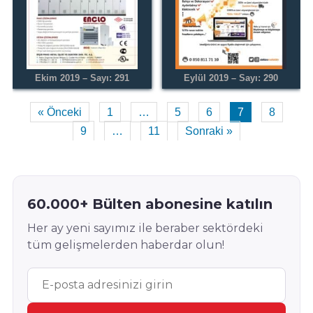
Ekim 2019 – Sayı: 291
Eylül 2019 – Sayı: 290
« Önceki
1
…
5
6
7
8
9
…
11
Sonraki »
60.000+ Bülten abonesine katılın
Her ay yeni sayımız ile beraber sektördeki
tüm gelişmelerden haberdar olun!