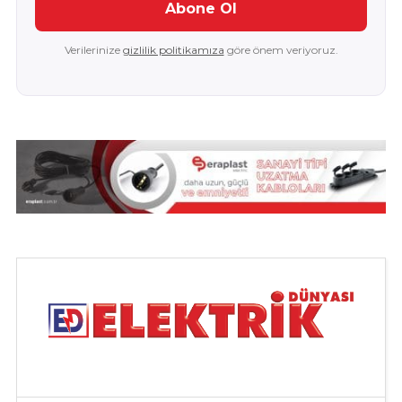
Abone Ol
Verilerinize
gizlilik politikamıza
göre önem veriyoruz.