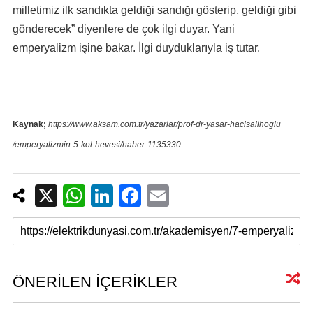
milletimiz ilk sandıkta geldiği sandığı gösterip, geldiği gibi
gönderecek” diyenlere de çok ilgi duyar. Yani
emperyalizm işine bakar. İlgi duyduklarıyla iş tutar.
Kaynak;
https://www.aksam.com.tr/yazarlar/prof-dr-yasar-hacisalihoglu
/emperyalizmin-5-kol-hevesi/haber-1135330
X
W
Li
F
E
h
n
a
m
at
k
c
ail
s
e
e
A
dI
b
ÖNERİLEN İÇERİKLER
p
n
o