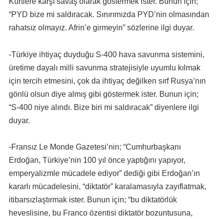
Kürtlere karşı savaş olarak göstermek ister. Bunun için;
“PYD bize mi saldıracak. Sınırımızda PYD’nin olmasından
rahatsız olmayız. Afrin’e girmeyin” sözlerine ilgi duyar.
-Türkiye ihtiyaç duyduğu S-400 hava savunma sistemini,
üretime dayalı milli savunma stratejisiyle uyumlu kılmak
için tercih etmesini, çok da ihtiyaç değilken sırf Rusya’nın
gönlü olsun diye almış gibi göstermek ister. Bunun için;
“S-400 niye alındı. Bize biri mi saldıracak” diyenlere ilgi
duyar.
-Fransız Le Monde Gazetesi’nin; “Cumhurbaşkanı
Erdoğan, Türkiye’nin 100 yıl önce yaptığını yapıyor,
emperyalizmle mücadele ediyor” dediği gibi Erdoğan’ın
kararlı mücadelesini, “diktatör” karalamasıyla zayıflatmak,
itibarsızlaştırmak ister. Bunun için; “bu diktatörlük
heveslisine, bu Franco özentisi diktatör bozuntusuna,