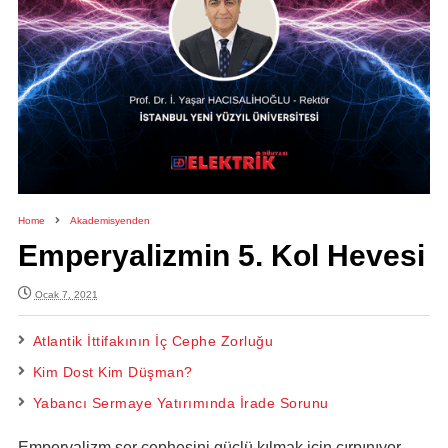
Home
Akademisyenden
Emperyalizmin 5. Kol Hevesi
Ocak 7, 2021
Atlantik İttifakının İç Cephe Zorluğu
Kim Dost Kim Düşman?
Yabancı Sermaye Yatırımında İrade Sorunu
Emperyalizm şer cephesini güçlü kılmak için çırpınıyor.