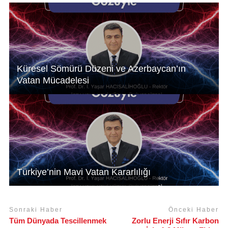
p
o
k
Küresel Sömürü Düzeni ve Azerbaycan’ın
Vatan Mücadelesi
Türkiye’nin Mavi Vatan Kararlılığı
Sonraki Haber
Önceki Haber
Tüm Dünyada Tescillenmek
Zorlu Enerji Sıfır Karbon